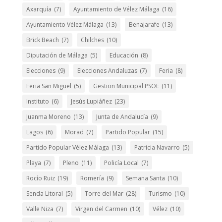
Axarquía
(7)
Ayuntamiento de Vélez Málaga
(16)
Ayuntamiento Vélez Málaga
(13)
Benajarafe
(13)
Brick Beach
(7)
Chilches
(10)
Diputación de Málaga
(5)
Educación
(8)
Elecciones
(9)
Elecciones Andaluzas
(7)
Feria
(8)
Feria San Miguel
(5)
Gestion Municipal PSOE
(11)
Instituto
(6)
Jesús Lupiáñez
(23)
Juanma Moreno
(13)
Junta de Andalucía
(9)
Lagos
(6)
Morad
(7)
Partido Popular
(15)
Partido Popular Vélez Málaga
(13)
Patricia Navarro
(5)
Playa
(7)
Pleno
(11)
Policía Local
(7)
Rocío Ruiz
(19)
Romería
(9)
Semana Santa
(10)
Senda Litoral
(5)
Torre del Mar
(28)
Turismo
(10)
Valle Niza
(7)
Virgen del Carmen
(10)
Vélez
(10)