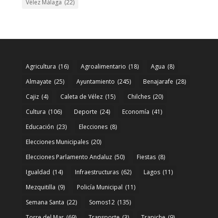
Vélez Málaga
(22)
Agricultura
(16)
Agroalimentario
(18)
Agua
(8)
Almayate
(25)
Ayuntamiento
(245)
Benajarafe
(28)
Cajiz
(4)
Caleta de Vélez
(15)
Chilches
(20)
Cultura
(106)
Deporte
(24)
Economía
(41)
Educación
(23)
Elecciones
(8)
Elecciones Municipales
(20)
Elecciones Parlamento Andaluz
(50)
Fiestas
(8)
Igualdad
(14)
Infraestructuras
(62)
Lagos
(11)
Mezquitilla
(9)
Policía Municipal
(11)
Semana Santa
(22)
Somos12
(135)
Torre del Mar
(69)
Transporte
(3)
Trapiche
(9)