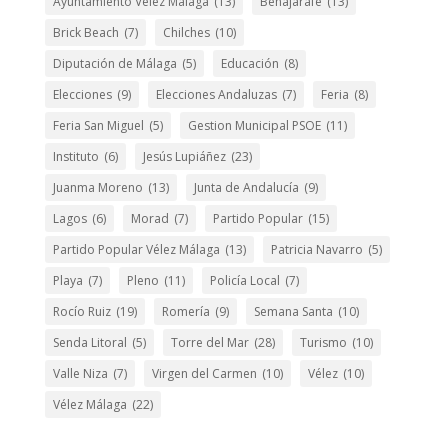
Ayuntamiento Vélez Málaga
(13)
Benajarafe
(13)
Brick Beach
(7)
Chilches
(10)
Diputación de Málaga
(5)
Educación
(8)
Elecciones
(9)
Elecciones Andaluzas
(7)
Feria
(8)
Feria San Miguel
(5)
Gestion Municipal PSOE
(11)
Instituto
(6)
Jesús Lupiáñez
(23)
Juanma Moreno
(13)
Junta de Andalucía
(9)
Lagos
(6)
Morad
(7)
Partido Popular
(15)
Partido Popular Vélez Málaga
(13)
Patricia Navarro
(5)
Playa
(7)
Pleno
(11)
Policía Local
(7)
Rocío Ruiz
(19)
Romería
(9)
Semana Santa
(10)
Senda Litoral
(5)
Torre del Mar
(28)
Turismo
(10)
Valle Niza
(7)
Virgen del Carmen
(10)
Vélez
(10)
Vélez Málaga
(22)