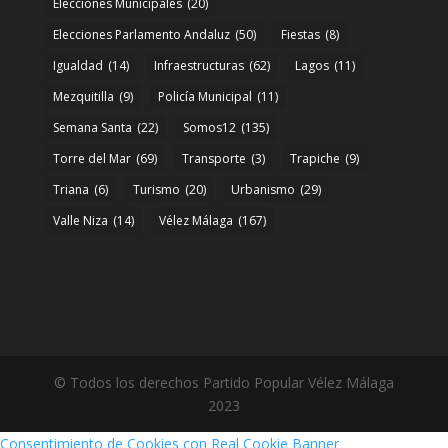
Elecciones Municipales
(20)
Elecciones Parlamento Andaluz
(50)
Fiestas
(8)
Igualdad
(14)
Infraestructuras
(62)
Lagos
(11)
Mezquitilla
(9)
Policía Municipal
(11)
Semana Santa
(22)
Somos12
(135)
Torre del Mar
(69)
Transporte
(3)
Trapiche
(9)
Triana
(6)
Turismo
(20)
Urbanismo
(29)
Valle Niza
(14)
Vélez Málaga
(167)
© Todos los derechos Partido Popular Vélez Málaga
2023
Consentimiento de Cookies con Real Cookie Banner