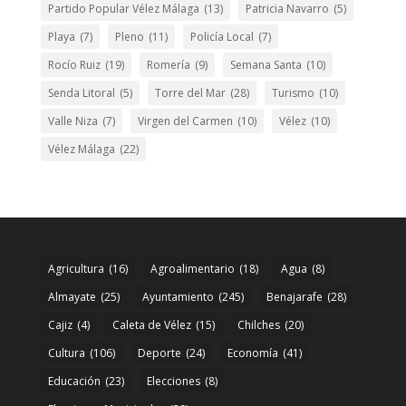
Partido Popular Vélez Málaga
(13)
Patricia Navarro
(5)
Playa
(7)
Pleno
(11)
Policía Local
(7)
Rocío Ruiz
(19)
Romería
(9)
Semana Santa
(10)
Senda Litoral
(5)
Torre del Mar
(28)
Turismo
(10)
Valle Niza
(7)
Virgen del Carmen
(10)
Vélez
(10)
Vélez Málaga
(22)
Agricultura
(16)
Agroalimentario
(18)
Agua
(8)
Almayate
(25)
Ayuntamiento
(245)
Benajarafe
(28)
Cajiz
(4)
Caleta de Vélez
(15)
Chilches
(20)
Cultura
(106)
Deporte
(24)
Economía
(41)
Educación
(23)
Elecciones
(8)