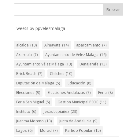
Buscar
Tweets by ppvelezmalaga
alcalde
(13)
Almayate
(14)
aparcamiento
(7)
Axarquía
(7)
Ayuntamiento de Vélez Málaga
(16)
Ayuntamiento Vélez Málaga
(13)
Benajarafe
(13)
Brick Beach
(7)
Chilches
(10)
Diputación de Málaga
(5)
Educación
(8)
Elecciones
(9)
Elecciones Andaluzas
(7)
Feria
(8)
Feria San Miguel
(5)
Gestion Municipal PSOE
(11)
Instituto
(6)
Jesús Lupiáñez
(23)
Juanma Moreno
(13)
Junta de Andalucía
(9)
Lagos
(6)
Morad
(7)
Partido Popular
(15)